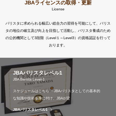
JBAライセンスの取得・更新
License
バリスタに求められる幅広い総合力の習得を可能にして、バリス
タの地位の確立及び向上を目指して活動し、バリスタ養成のため
の公的機関として3段階（Level１～Level3）の資格認証を行って
おります。
JBAバリスタレベル1
JBA Barista Level-1
スケジュールはこちら ・JBAバリスタとしての基本的
な知識や技術を身に付け、JBAが定
JBAバリスタレベル1