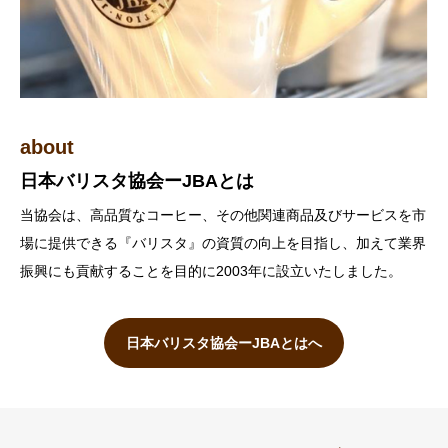
about
license
maestroJBA
日本バリスタ協会ーJBAとは
JBAライセンスの概要
マエストロについて
当協会は、高品質なコーヒー、その他関連商品及びサービスを市
日本バリスタ協会(JBA)がプロのバリスタを認定します
JBAは協会が選定した者に『JBAマエストロ』の称号を授与す
場に提供できる『バリスタ』の資質の向上を目指し、加えて業界
る。
振興にも貢献することを目的に2003年に設立いたしました。
JBAライセンスの概要へ
JBAマエストロについてへ
日本バリスタ協会ーJBAとはへ