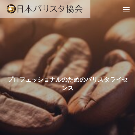
プ
ロ
フ
ェ
ッ
シ
ョ
ナ
ル
の
た
め
の
バ
リ
ス
タ
ラ
イ
セ
ン
ス