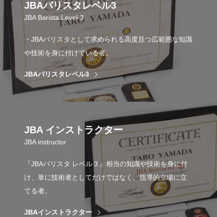
JBAバリスタレベル3
JBA Barista Level-3
・JBAバリスタとして求められる高度且つ広範囲な知識
や技術を身に付けている者。
JBAバリスタレベル3
JBA インストラクター
JBA instructor
『JBAバリスタ レベル３』相当の知識や技術を身に付
け、単に技術者としてだけではなく、指導的立場に立
てる者。
JBAインストラクター