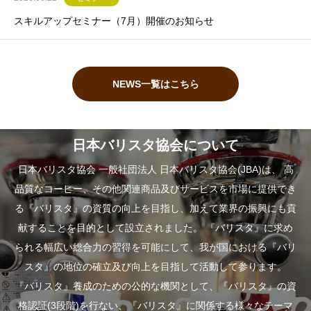
スキルアップセミナー（7月）開催のお知らせ
NEWS一覧はこちら
日本バリスタ協会について
日本バリスタ協会 一般社団法人 日本バリスタ協会(JBA)は、 高
品質なコーヒー、その他関連商品及びサービスを市場に提供でき
る『バリスタ』の資質の向上を目指し、加えて業界の振興にも貢
献することを目的として設立されました。 『バリスタ』に求め
られる幅広い総合力の習得を可能にして、我が国における『バリ
スタ』の地位の確立及び向上を目指して活動して参ります。
『バリスタ』養成のための公的な機関として、『バリスタ』の資
格認証(3段階)を行ない、『バリスタ』に関係する様々なテーマ