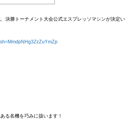
一回戦、決勝トーナメント大会公式エスプレッソマシンが決定い
/?igsh=MmdpNHg3ZzZuYmZp
史ある名機を巧みに扱います！