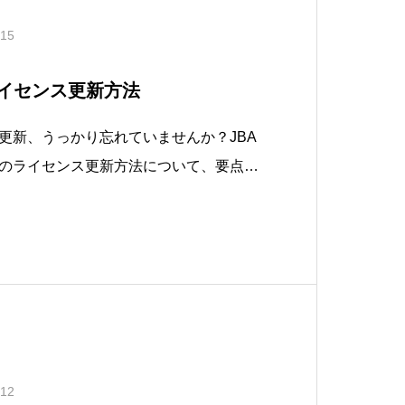
.15
 ライセンス更新方法
更新、うっかり忘れていませんか？JBA
のライセンス更新方法について、要点を
た！ 動画の紹介はこちら → http
com/reel/DYV0ZIfpLH7/更新のポイント• 有
.12