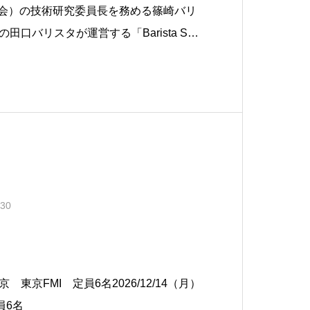
協会）の技術研究委員長を務める篠崎バリ
口バリスタが運営する「Barista Salt
ん、ライセンス取得の先にある「また来
タ」を磨くためのカリキュラムを提供し
はこちらから → https
.30
東京 東京FMI 定員6名2026/12/14（月）
員6名