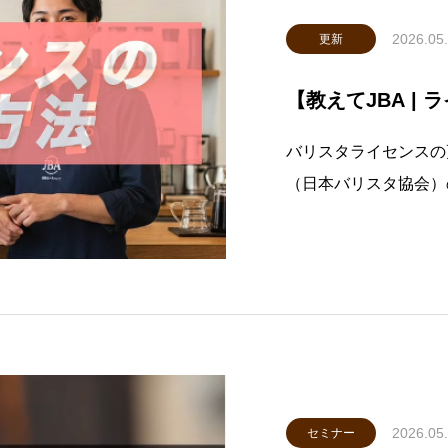
2026.05
更新
【教えてJBA |
バリスタライセンスの
（日本バリスタ協会）
シンプルにまとめまし
s://www.instagram.
効期限：
2026.05
セミナー