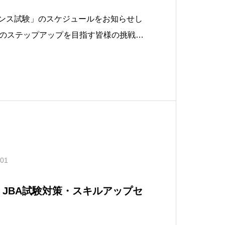
センス試験」のスケジュールをお知らせし
のステップアップを目指す皆様の挑戦を
会場：東京FMI• 5月27日(水)：LEVE
：LEVEL 2 試験• 7月16日(木)：LEVEL 1
.01
lto × JBA試験対策・スキルアップセ