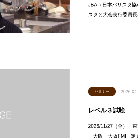
JBA（日本バリスタ
スタと大会実行委員長の田
o」試験対策はもちろ
たいと思わせるバリス
ています。 紹介動画
2026.04
セミナー
レベル３試験
2026/11/27（金） 
大阪 大阪FMI 定