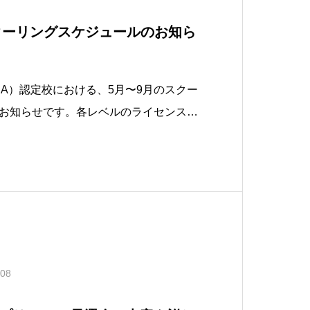
スクーリングスケジュールのお知ら
BA）認定校における、5月〜9月のスクー
お知らせです。各レベルのライセンス取
指す方は、ぜひチェックしてください。
】• 5月19日(火)・20日(水)• LEVEL
アカデミア大阪）•
.08