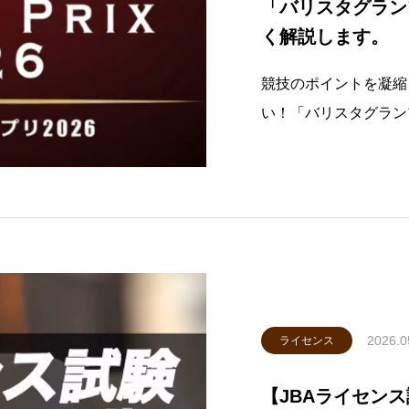
「バリスタグラン
く解説します。
競技のポイントを凝縮
い！「バリスタグラン
ます。競技のポイント
ください！ 動画はこちらから
com/reel/DYDcGJrzFS
2026.0
ライセンス
【JBAライセン