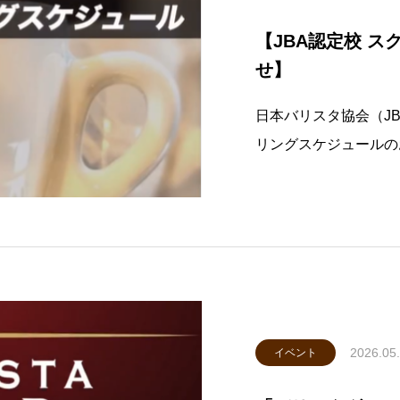
【JBA認定校 
せ】
日本バリスタ協会（J
リングスケジュールの
得・スキルアップを目
≪スケジュール一覧≫【5月
1（大阪：バリスタ・
2026.05
イベント